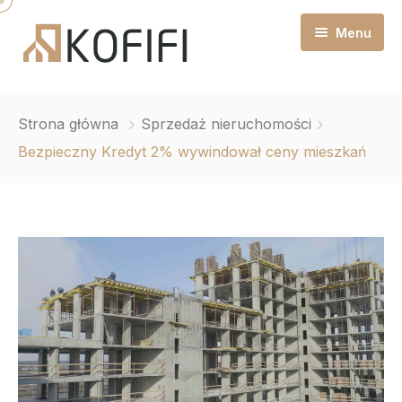
Menu
Strona główna
Strona główna
Sprzedaż nieruchomości
O mnie
Bezpieczny Kredyt 2% wywindował ceny mieszkań
Pośrednictwo Nieruchomości
Blog Nieruchomości
Administracja i zarządzanie najmem
Kontakt
Sprzedaż nieruchomości
Zakup nieruchomości
Home staging