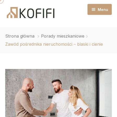
Menu
Strona główna
Strona główna
Porady mieszkaniowe
O mnie
Zawód pośrednika nieruchomości – blaski i cienie
Pośrednictwo Nieruchomości
Blog Nieruchomości
Administracja i zarządzanie najmem
Kontakt
Sprzedaż nieruchomości
Zakup nieruchomości
Home staging