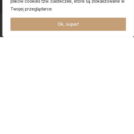
plików cookies tzw. ciasteczek, które są zlokalizowane w
Twojej przeglądarce.
Ok, super!
Maciej Kopeć
AGENT NIERUCHOMOŚCI
Witaj na mojej stronie! Jestem agentem
nieruchomości z Warszawy i chętnie